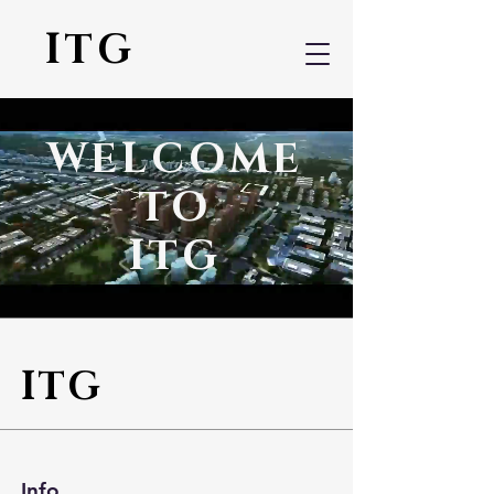
ITG
WELCOME
TO
ITG
ITG
Info